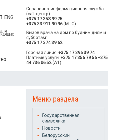
Справочно-информационная служба
(call-центр)
Л
ENG
+375 17 358 99 75
+375 33 911 90 96
(МТС)
 ДЛЯ
Вызов врача на дом по будним дням и
ВИДЯЩИХ
субботам:
+375 17 374 39 62
Горячая линия:
+375 17 396 39 74
Платные услуги:
+375 17 356 79 56
+375
кно
44 736 06 52
(A1)
Меню раздела
Государственная
з
символика
Новости
Белорусский