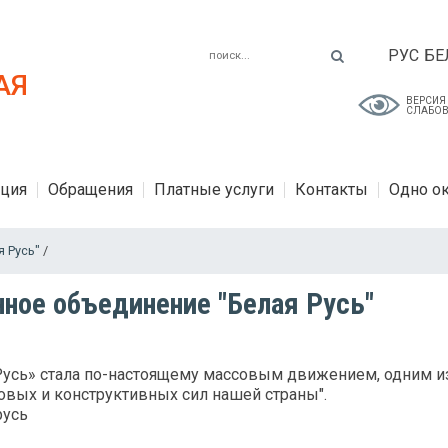
РУС
БЕ
АЯ
ВЕРСИЯ
СЛАБО
ция
Обращения
Платные услуги
Контакты
Одно о
я Русь"
/
ное объединение "Белая Русь"
 Русь» стала по-настоящему массовым движением, одним и
овых и конструктивных сил нашей страны".
русь