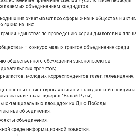
. Общественные приемные «Белой Руси» в такие периоды
рживаемых объединением кандидатов.
бъединения охватывает все сферы жизни общества и акти
 яркие из них:
 граней Единства" по проведению серии диалоговых площ
 общества» – конкурс малых грантов объединения среди
нию общественного обсуждения законопроектов;
довательских проектов;
урналистов, молодых корреспондентов газет, телевидения,
 ценностных ориентиров, активной гражданской позиции и
ных активистов и лидеров "Белой Руси";
льно-танцевальных площадок ко Дню Победы;
 актива объединения.
роекты объединения:
ежной среде информационной повестки;