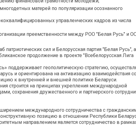
ышению финансовой грамотности молодежи;
я многодетных матерей по популяризации осознанного
сококвалифицированных управленческих кадров из числа
 организации преемственности между РОО "Белая Русь" и О
 патриотических сил и Белорусская партия "Белая Русь", а
бликанское продолжение в проекте "Всебелорусская Лига
сь» поддерживает геополитическую стратегию, осуществ
арусь и ориентирована на активизацию взаимодействия с
ицию к внутренней и внешней политике Беларуси.
ния строится на принципах укрепления международной
ами, сохранения дружественного и партнерского сотрудни
асширением международного сотрудничества с граждански
онструктивную позицию в отношении Республики Беларус
ритетным направлением является сотрудничество в рамка