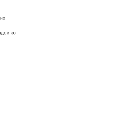
вно
адок ко