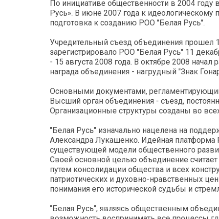
По инициативе общественности в 2004 году 
Русь». В июне 2007 года к идеологическому п
подготовка к созданию РОО "Белая Русь".
Учредительный съезд объединения прошел 17
зарегистрировало РОО "Белая Русь" 11 дека
- 15 августа 2008 года. В октябре 2008 нача
награда объединения - нагрудный "Знак Гонар
Основными документами, регламентирующими 
Высший орган объединения - съезд, постоян
Организационные структуры созданы во все
"Белая Русь" изначально нацелена на подде
Александра Лукашенко. Идейная платформа Р
существующей модели общественного разви
Своей основной целью объединение считает
путем консолидации общества и всех констр
патриотических и духовно-нравственных цен
понимания его исторической судьбы и стремл
"Белая Русь", являясь общественным объедине
возможность воспринимать все процессы гла