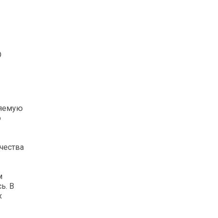
О
ляемую
о
чества
м
ь. В
х