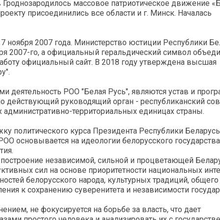
в Гроднозародилось массовое патриотическое движение «
роекту присоединились все области и г. Минск. Началась
 ноября 2007 года. Министерство юстиции Республики Бе
бря 2007-го, а официальный геральдический символ объед
л работу официальный сайт. В 2018 году утверждена высшая
у".
деятельность РОО "Белая Русь", являются устав и прогр
но действующий руководящий орган - республиканский сов
х административно-территориальных единицах страны.
ржку политического курса Президента Республики Беларусь
ОО основывается на идеологии белорусского государства
тия.
 построение независимой, сильной и процветающей Белар
уктивных сил на основе приоритетности национальных инте
ностей белорусского народа, культурных традиций, общего
ения к сохранению суверенитета и независимости государ
нием, не фокусируется на борьбе за власть, что дает
зами простого человека и анализировать их с государств