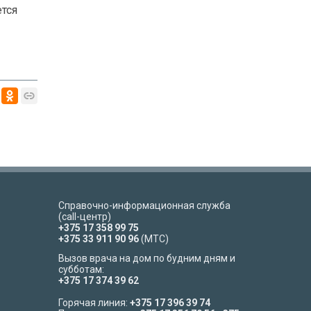
ется
Справочно-информационная служба
(call-центр)
+375 17 358 99 75
+375 33 911 90 96
(МТС)
Вызов врача на дом по будним дням и
субботам:
+375 17 374 39 62
Горячая линия:
+375 17 396 39 74