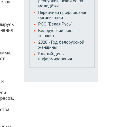
республиканский союз
Белая
молодёжи
Первичная профсоюзная
организация
ларусь
РОО "Белая Русь"
инения
Белорусский союз
женщин
2026 - Год белорусской
женщины
амма.
Единый день
ет.
информирования
 и
уси
ресов,
ства.
енных