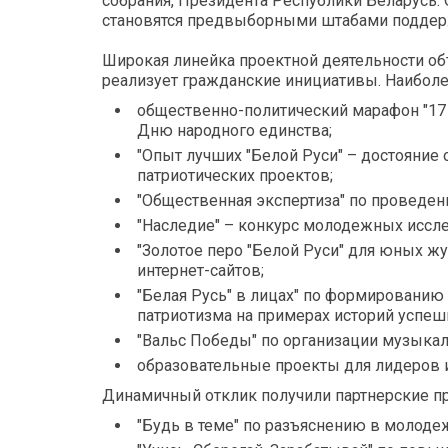
собрания, Президента Республики Беларусь
становятся предвыборными штабами подде
Широкая линейка проектной деятельности о
реализует гражданские инициативы. Наиболее
общественно-политический марафон "17
Дню народного единства;
"Опыт лучших "Белой Руси" – достояние
патриотических проектов;
"Общественная экспертиза" по проведе
"Наследие" – конкурс молодежных иссле
"Золотое перо "Белой Руси" для юных ж
интернет-сайтов;
"Белая Русь" в лицах" по формированию
патриотизма на примерах историй успеш
"Вальс Победы" по организации музыка
образовательные проекты для лидеров и
Динамичный отклик получили партнерские п
"Будь в теме" по разъяснению в молод