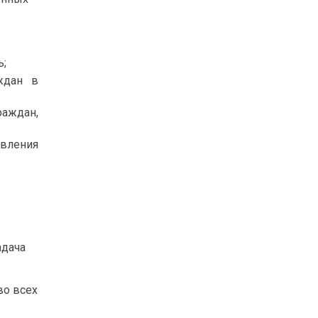
ь;
ждан в
аждан,
вления
адача
во всех