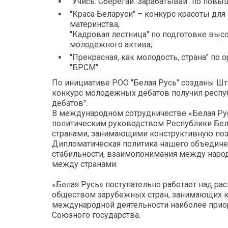
"Учись. Сберегай. Зарабатывай" по пов
"Краса Беларуси" – конкурс красоты дл
материнства;
"Кадровая лестница" по подготовке вы
молодежного актива;
"Прекрасная, как молодость, страна" по
"БРСМ".
По инициативе РОО "Белая Русь" созданы Штаб
конкурс молодежных дебатов получил респу
дебатов".
В международном сотрудничестве «Белая Ру
политическим руководством Республики Бел
странами, занимающими конструктивную поз
Дипломатическая политика нашего объедине
стабильности, взаимопонимания между народ
между странами.
«Белая Русь» поступательно работает над р
обществом зарубежных стран, занимающих к
международной деятельности наиболее прио
Союзного государства.