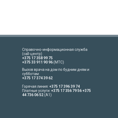
Справочно-информационная служба
(call-центр)
+375 17 358 99 75
+375 33 911 90 96
(МТС)
Вызов врача на дом по будним дням и
субботам:
+375 17 374 39 62
Горячая линия:
+375 17 396 39 74
Платные услуги:
+375 17 356 79 56
+375
44 736 06 52
(A1)