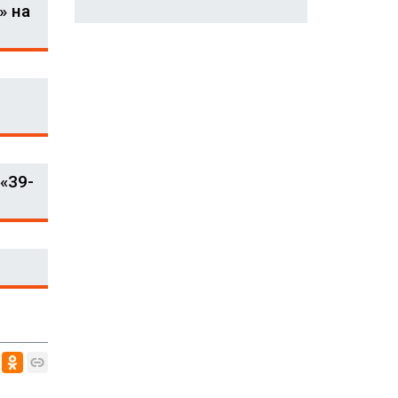
» на
«39-