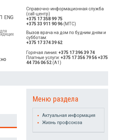
Справочно-информационная служба
(call-центр)
Л
ENG
+375 17 358 99 75
+375 33 911 90 96
(МТС)
 ДЛЯ
Вызов врача на дом по будним дням и
ВИДЯЩИХ
субботам:
+375 17 374 39 62
Горячая линия:
+375 17 396 39 74
Платные услуги:
+375 17 356 79 56
+375
кно
44 736 06 52
(A1)
Меню раздела
Актуальная информация
Жизнь профсоюза