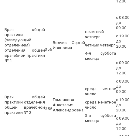
12.00
с 08.00
до
09.00
Врач общей
нечетный
практики
с 19.00
четверг
(заведующий
до
Волчик Сергей
отделением)
четный четверг
20.00
Иванович
356
отделения общей
4-я суббота
врачебной практики
месяца
№ 1
с 09.00
до
12.00
с 08.00
до
среда четное
09.00
число
Врач общей
Гомлякова
с 19.00
практики отделения
среда нечетное
Анастасия
до
общей врачебной
число
355
Александровна
20.00
практики № 2
3-я суббота
с 09.00
месяца
до
12.00