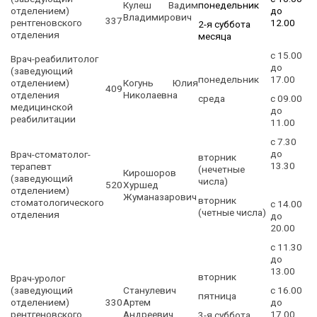
Кулеш Вадим
понедельник
отделением)
до
Владимирович
337
рентгеновского
12.00
2-я суббота
отделения
месяца
с 15.00
Врач-реабилитолог
до
(заведующий
понедельник
17.00
отделением)
Когунь Юлия
409
отделения
Николаевна
среда
с 09.00
медицинской
до
реабилитации
11.00
с 7.30
до
Врач-стоматолог-
вторник
13.30
терапевт
(нечетные
Кирошоров
(заведующий
числа)
520
Хуршед
отделением)
Жуманазарович
вторник
стоматологического
с 14.00
(четные числа)
отделения
до
20.00
с 11.30
до
13.00
вторник
Врач-уролог
(заведующий
Станулевич
с 16.00
пятница
отделением)
330
Артем
до
рентгеновского
Андреевич
17.00
3-я суббота