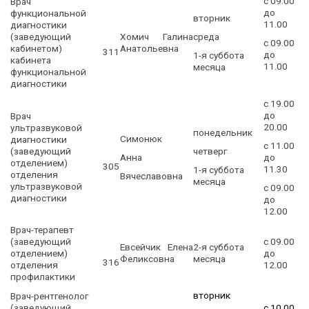
с 09.00
Врач
до
функциональной
вторник
11.00
диагностики
(заведующий
Хомич Галина
среда
с 09.00
кабинетом)
Анатольевна
311
до
1-я суббота
кабинета
11.00
месяца
функциональной
диагностики
с 19.00
до
Врач
20.00
ультразвуковой
понедельник
Симонюк
диагностики
с 11.00
(заведующий
четверг
Анна
до
отделением)
305
11.30
1-я суббота
отделения
Вячеславовна
месяца
ультразвуковой
с 09.00
диагностики
до
12.00
Врач-терапевт
(заведующий
с 09.00
Евсейчик Елена
2-я суббота
отделением)
до
Феликсовна
месяца
316
отделения
12.00
профилактики
вторник
Врач-рентгенолог
(заведующий
с 10.00