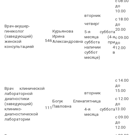
с 08.00
до
10.00
вторник
с 18.00
четверг
до
Врач-акушер-
20.00
гинеколог
Курьянова
5-я суббота
(заведующий)
Ирина
месяца (4-я
с 09.00
546
женской
Александровна
суббота при
до
консультацией
наличии 4
12.00
суббот в
месяце)
с 14.00
до
Врач клинической
15.00
вторник
лабораторной
диагностики
с 12.00
Богук Елена
пятница
(заведующий)
до
Павловна
111
клинико-
13.00
4-я суббота
диагностической
месяца
с 09.00
лаборатории
до
12.00