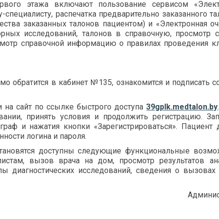
рвого этажа включают пользование сервисом «Элект
чу-специалисту, распечатка предварительно заказанного та
чества заказанных талонов пациентом) и «Электронная о
орных исследований, талонов в справочную, просмотр 
смотр справочной информацию о правилах проведения к
мо обратится в кабинет №135, ознакомится и подписать с
и на сайт по ссылке быстрого доступа
39gplk.medtalon.by
ании, принять условия и продолжить регистрацию. За
граф и нажатия кнопки «Зарегистрироваться». Пациент
ности логина и пароля.
становятся доступны следующие функциональные возмо
истам, вызов врача на дом, просмотр результатов ан
лы диагностических исследований, сведения о вызовах
Админис