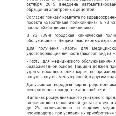
октября 2015 внедрена автоматизирова
обращения электронных рецептов.
Согласно приказу комитета по здравоохране
проекта «Заботливая поликлиника» в УЗ «3
проект «Заботливая поликлиника».
В УЗ «39-я городская клиническая пол
обслуживания». Выдача пластиковых карт орга
Для получения «Карты для медицинско
удостоверяющий личность (паспорт, вид на ж
«Карты для медицинского обслуживания» яв
безвозмездной основе. Пациент должен при
утраты восстановление карты не производ
новую карту взамен утерянной, с другим ин
Допускается передача карты родственни
лекарственных средств в аптечной сети.
В аптеках республиканского унитарного пре
включительно с розничной цены на отечест
до 2% включительно на изделия медици
производства при условии их приобретения