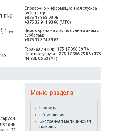
Справочно-информационная служба
(call-центр)
Л
ENG
+375 17 358 99 75
+375 33 911 90 96
(МТС)
 ДЛЯ
Вызов врача на дом по будним дням и
ВИДЯЩИХ
субботам:
+375 17 374 39 62
Горячая линия:
+375 17 396 39 74
Платные услуги:
+375 17 356 79 56
+375
кно
44 736 06 52
(A1)
Меню раздела
Новости
Объявления
ларуси,
Экстренная медицинская
етствии
помощь
ке с 01