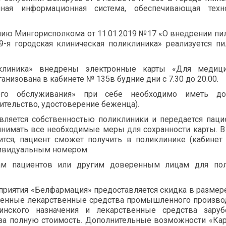
нная информационная система, обеспечивающая техн
нию Мингорисполкома от 11.01.2019 №17 «О внедрении пи
9-я городская клиническая поликлиника» реализуется п
иклиника» внедрены электронные карты «Для медици
низована в кабинете № 135в будние дни с 7.30 до 20.00.
го обслуживания» при себе необходимо иметь до
ительство, удостоверение беженца).
ляется собственностью поликлиники и передается паци
нимать все необходимые меры для сохранности карты. В
ится, пациент сможет получить в поликлинике (кабине
дивидуальным номером.
кам пациентов или другим доверенным лицам для пол
дприятия «Белфармация» предоставляется скидка в размер
венные лекарственные средства промышленного произво
нского назначения и лекарственные средства заруб
 за полную стоимость. Дополнительные возможности «Ка