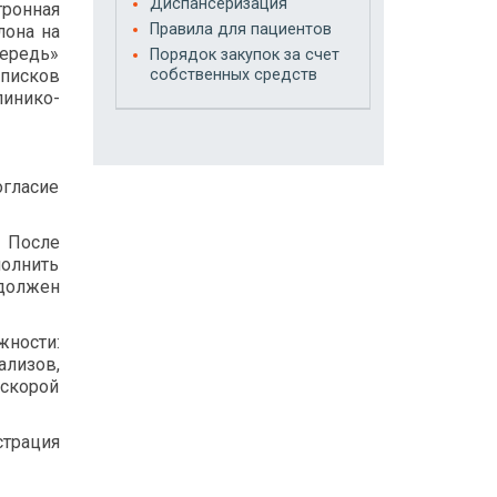
Диспансеризация
ронная
Правила для пациентов
лона на
чередь»
Порядок закупок за счет
списков
собственных средств
линико-
огласие
. После
полнить
 должен
жности:
ализов,
 скорой
трация