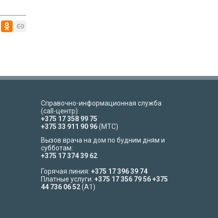
Справочно-информационная служба
(call-центр)
+375 17 358 99 75
+375 33 911 90 96
(МТС)
Вызов врача на дом по будним дням и
субботам:
+375 17 374 39 62
Горячая линия:
+375 17 396 39 74
Платные услуги:
+375 17 356 79 56
+375
44 736 06 52
(A1)