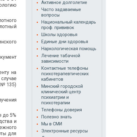
Активное долголетие
ологию
Часто задаваемые
вопросы
лотного
Национальный календарь
илотный
проф. прививок
Школы здоровья
нского
Единые дни здоровья
Наркологическая помощь
Лечение табачной
кумент
зависимости
Контактные телефоны
енту на
психотерапевтических
 случае
кабинетов
т №135)
Минский городской
клинический центр
психиатрии и
учения
психотерапии
Телефоны доверия
е до 5%
Полезно знать
дства и
Мы в СМИ
ежного
Электронные ресурсы
рты для