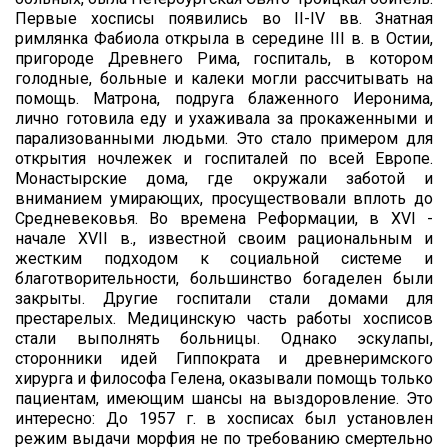
Первые хосписы появились во II-IV вв. Знатная
римлянка Фабиола открыла в середине III в. в Остии,
пригороде Древнего Рима, госпиталь, в котором
голодные, больные и калеки могли рассчитывать на
помощь. Матрона, подруга блаженного Иеронима,
лично готовила еду и ухаживала за прокаженными и
парализованными людьми. Это стало примером для
открытия ночлежек и госпиталей по всей Европе.
Монастырские дома, где окружали заботой и
вниманием умирающих, просуществовали вплоть до
Средневековья. Во времена Реформации, в XVI -
начале XVII в., известной своим рациональным и
жестким подходом к социальной системе и
благотворительности, большинство богаделен были
закрыты. Другие госпитали стали домами для
престарелых. Медицинскую часть работы хосписов
стали выполнять больницы. Однако эскулапы,
сторонники идей Гиппократа и древнеримского
хирурга и философа Гелена, оказывали помощь только
пациентам, имеющим шансы на выздоровление. Это
интересно: До 1957 г. в хосписах был установлен
режим выдачи морфия не по требованию смертельно