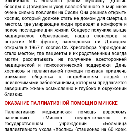
влюбилась в больного раком мужчину. Долгие
беседы с Дэвидом и уход возлюбленного в мир иной
очень сильно повлияли на Сисли. Она решила открыть
хоспис, который должен стать не домом для смерти, а
местом, где умирающие люди проводят в комфорте и
покое последние дни жизни. Сондерс получила выше
медицинское образование, нашла спонсоров и,
потратив 500 фунтов, завещанных ей Дэвидом,
открыла в 1967 г. хоспис Св. Христофора. Учреждение
стало местом, где пациенты и их родственники всегда
могли рассчитывать на получение всесторонней
медицинской и психологической поддержки. День
хосписов и паллиативной помощи призван привлечь
внимание общества к потребностям людей с
неизлечимыми заболеваниями, которым предлагается
завершить жизнь осмысленно и глубоко в окружении
близких.
ОКАЗАНИЕ ПАЛЛИАТИВНОЙ ПОМОЩИ В МИНСКЕ
Паллиативная медицинская помощь взрослому
населению г.Минска осуществляется в
государственном учреждении «Больница
паллиативного ухода «Хоспис» (стационар на 60 коек,