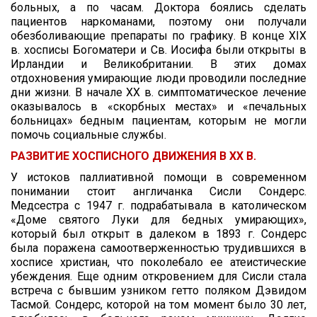
больных, а по часам. Доктора боялись сделать
пациентов наркоманами, поэтому они получали
обезболивающие препараты по графику. В конце XIX
в. хосписы Богоматери и Св. Иосифа были открыты в
Ирландии и Великобритании. В этих домах
отдохновения умирающие люди проводили последние
дни жизни. В начале XX в. симптоматическое лечение
оказывалось в «скорбных местах» и «печальных
больницах» бедным пациентам, которым не могли
помочь социальные службы.
РАЗВИТИЕ ХОСПИСНОГО ДВИЖЕНИЯ В ХХ В.
У истоков паллиативной помощи в современном
понимании стоит англичанка Сисли Сондерс.
Медсестра с 1947 г. подрабатывала в католическом
«Доме святого Луки для бедных умирающих»,
который был открыт в далеком в 1893 г. Сондерс
была поражена самоотверженностью трудившихся в
хосписе христиан, что поколебало ее атеистические
убеждения. Еще одним откровением для Сисли стала
встреча с бывшим узником гетто поляком Дэвидом
Тасмой. Сондерс, которой на том момент было 30 лет,