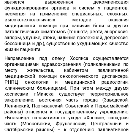
является выраженная декомпенсация
функционирования органов и систем у пациентов,
несмотря на применение специальных, сложных,
высокотехнологичных методов оказания
медицинской помощи при наличии боли и других
патологических симптомов (тошнота, рвота, анорексия,
запоры, удушье, отеки, наличие пролежней, депрессия,
бессонница и др.), существенно ухудшающих качество
жизни пациента.
Направление под опеку Хосписа осуществляется
организациями здравоохранения (поликлиниками по
месту жительства, кабинетом паллиативной
медицинской помощи онкологического диспансера,
РНПЦ онкологии и медицинской радиологии,
клиническим больницами). При этом между двумя
хосписами г.Минска существует территориальное
закрепление: восточная часть города (Заводской,
Ленинский, Партизанский, Советский и Первомайский
районы) относятся к государственному учреждению
«Больница паллиативного ухода «Хоспис», западная
часть (Московский, Фрунзенский, Центральный и
Октябрьский районы) – к отделению паллиативной