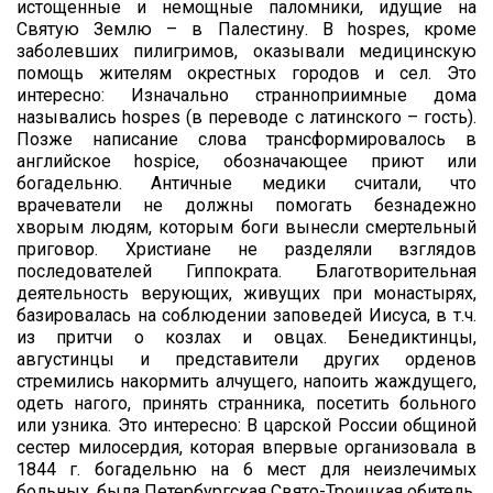
истощенные и немощные паломники, идущие на
Святую Землю – в Палестину. В hospes, кроме
заболевших пилигримов, оказывали медицинскую
помощь жителям окрестных городов и сел. Это
интересно: Изначально странноприимные дома
назывались hospes (в переводе с латинского – гость).
Позже написание слова трансформировалось в
английское hospice, обозначающее приют или
богадельню. Античные медики считали, что
врачеватели не должны помогать безнадежно
хворым людям, которым боги вынесли смертельный
приговор. Христиане не разделяли взглядов
последователей Гиппократа. Благотворительная
деятельность верующих, живущих при монастырях,
базировалась на соблюдении заповедей Иисуса, в т.ч.
из притчи о козлах и овцах. Бенедиктинцы,
августинцы и представители других орденов
стремились накормить алчущего, напоить жаждущего,
одеть нагого, принять странника, посетить больного
или узника. Это интересно: В царской России общиной
сестер милосердия, которая впервые организовала в
1844 г. богадельню на 6 мест для неизлечимых
больных, была Петербургская Свято-Троицкая обитель.