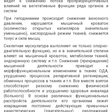
ведет к снижению потока проприорецептивных
влияний на вегетативные функции ряда органов и
систем.
При гиподинамии происходит снижение венозного
давления, нарушается мышечный кроваток
(количество открытых капилляров значительно
уменьшено), кислородный режим тканей, снижается
тонус и сила мышц.
Скелетная мускулатура выполняет не только опорно-
двигательную функцию, но и в значительной степени
влияет на мышечный кровоток, метаболизм тканей,
эндокринную систему и т.п. Снижение (прекращение)
мышечной деятельности приводит к
морфофункциональным изменениям в тканях ОДА,
ухудшению процессов репаративной регенерации,
обменных процессов в тканях и т.п. Все вместе взятое
способствует резкому снижению физической
работоспособности и ухудшению здоровья инвалида
(больного). В основе различных функциональных
расстройств деятельности его организма лежит
извращение постоянно действующих привычных
кинестетических (двигательных) раздражений.