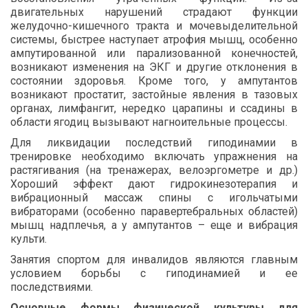
двигательных нарушений страдают функции
желудочно-кишечного тракта и мочевыделительной
системы, быстрее наступает атрофия мышц, особенно
ампутированной или парализованной конечностей,
возникают изменения на ЭКГ и другие отклонения в
состоянии здоровья. Кроме того, у ампутантов
возникают простатит, застойные явления в тазовых
органах, лимфангит, нередко царапины и ссадины в
области ягодиц вызывают нагноительные процессы.
Для ликвидации последствий гиподинамии в
тренировке необходимо включать упражнения на
растягивания (на тренажерах, велоэргометре и др.)
Хороший эффект дают гидрокинезотерапия и
вибрационный массаж спины с игольчатыми
вибраторами (особенно паравертебральных областей)
мышц надплечья, а у ампутантов – еще и вибрация
культи.
Занятия спортом для инвалидов являются главным
условием борьбы с гиподинамией и ее
последствиями.
Основные формы физической культуры для