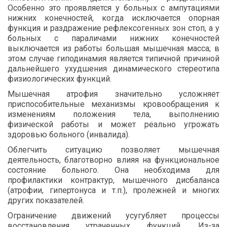
Особенно это проявляется у больных с ампутациями
нижних конечностей, когда исключается опорная
функция и раздражение рефлексогенных зон стоп, а у
больных с параличами нижних конечностей
выключается из работы большая мышечная масса; в
этом случае гиподинамия является типичной причиной
дальнейшего ухудшения динамического стереотипа
физиологических функций.
Мышечная атрофия значительно усложняет
приспособительные механизмы кровообращения к
изменениям положения тела, выполнению
физической работы и может реально угрожать
здоровью больного (инвалида).
Облегчить ситуацию позволяет мышечная
деятельность, благотворно влияя на функциональное
состояние больного. Она необходима для
профилактики контрактур, мышечного дисбаланса
(атрофии, гипертонуса и т.п.), пролежней и многих
других показателей.
Ограничение движений усугубляет процессы
восстановления утраченных функций. Из-за