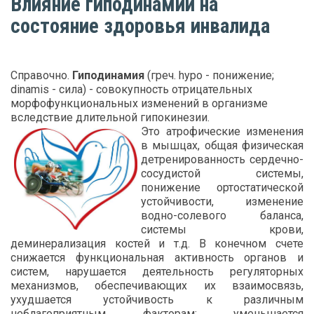
Влияние гиподинамии на
состояние здоровья инвалида
Справочно.
Гиподинамия
(греч. hypo - понижение;
dinamis - сила) - совокупность отрицательных
морфофункциональных изменений в организме
вследствие длительной гипокинезии.
Это атрофические изменения
в мышцах, общая физическая
детренированность сердечно-
сосудистой системы,
понижение ортостатической
устойчивости, изменение
водно-солевого баланса,
системы крови,
деминерализация костей и т.д. В конечном счете
снижается функциональная активность органов и
систем, нарушается деятельность регуляторных
механизмов, обеспечивающих их взаимосвязь,
ухудшается устойчивость к различным
неблагоприятным факторам; уменьшается