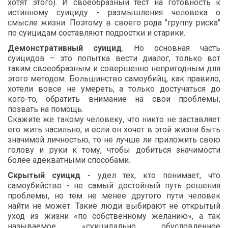
хотят этого). И своеобразный тест на готовность к
истинному суициду - размышления человека о
смысле жизни. Поэтому в своего рода "группу риска"
по суицидам составляют подростки и старики.
Демонстративный суицид
. Но основная часть
суицидов – это попытка вести диалог, только вот
таким своеобразным и совершенно непригодным для
этого методом. Большинство самоубийц, как правило,
хотели вовсе не умереть, а только достучаться до
кого-то, обратить внимание на свои проблемы,
позвать на помощь.
Скажите же такому человеку, что никто не заставляет
его жить насильно, и если он хочет в этой жизни быть
значимой личностью, то не лучше ли приложить свою
голову и руки к тому, чтобы добиться значимости
более адекватными способами.
Скрытый суицид
- удел тех, кто понимает, что
самоубийство - не самый достойный путь решения
проблемы, но тем не менее другого пути человек
найти не может. Такие люди выбирают не открытый
уход из жизни «по собственному желанию», а так
называемое «суицидально обусловленное