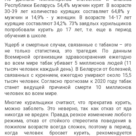
Республики
Беларусь
54,4%
мужчин
курят
.
В
возрасте
30-39
лет
количество
курящих
составляет
64,8%
у
мужчин
и
14,9% -
у
женщин
.
В
возрасте
14-17
лет
курящие
составляют
34,2%. 73%
заядлых
курильщиков
попробовали
курить
до
17
лет
,
т
.
е
.
еще
в
период
обучения
в
школе
.
Ущерб
и
смертные
случаи
,
связанные
с
табаком
–
это
не
только
статистика
,
это
трагедия
.
По
данным
Всемирной
организации
здравоохранения
ежегодно
во
всем
мире
табак
убивает
5
миллионов
людей
(11
тысяч
человек
каждый
день
).
В
Беларуси
от
болезней
,
связанных
с
курением
,
ежегодно
умирают
около
15,5
тысяч
человек
.
Согласно
прогнозам
к
2020
году
табак
станет
ведущей
причиной
смерти
10
миллионов
человек
во
всем
мире
.
Многие
курильщики
считают
,
что
прекратив
курить
,
можно
заболеть
.
Это
неверно
,
так
как
отказ
от
яда
никогда
не
вреден
.
Правда
,
резкое
изменение
любого
режима
,
отказ
от
стойкого
стереотипа
поведения
в
пожилом
возрасте
всегда
сложен
,
поэтому
в
период
,
когда
человек
бросает
курить
,
рекомендуется