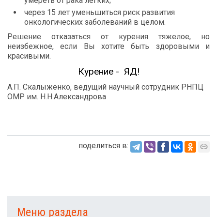
умереть
от
рака
легких
;
через
15
лет
уменьшиться
риск
развития
онкологических
заболеваний
в
целом
.
Решение
отказаться
от
курения
тяжелое
,
но
неизбежное
,
если
Вы
хотите
быть
здоровыми
и
красивыми
.
Курение
-
ЯД
!
А
.
П
.
Скалыженко
,
ведущий
научный
сотрудник
РНПЦ
ОМР
им
.
Н
.
Н
.
Александрова
поделиться в:
Меню раздела