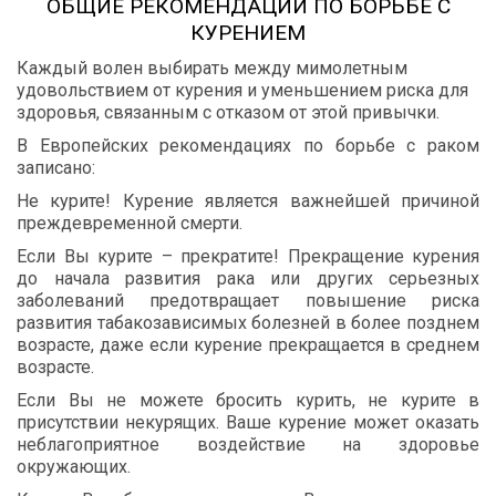
ОБЩИЕ
РЕКОМЕНДАЦИИ
ПО
БОРЬБЕ
С
КУРЕНИЕМ
Каждый
волен
выбирать
между
мимолетным
удовольствием
от
курения
и
уменьшением
риска
для
здоровья
,
связанным
с
отказом
от
этой
привычки
.
В
Европейских
рекомендациях
по
борьбе
с
раком
записано
:
Не
курите
!
Курение
является
важнейшей
причиной
преждевременной
смерти
.
Если
Вы
курите
–
прекратите
!
Прекращение
курения
до
начала
развития
рака
или
других
серьезных
заболеваний
предотвращает
повышение
риска
развития
табакозависимых
болезней
в
более
позднем
возрасте
,
даже
если
курение
прекращается
в
среднем
возрасте
.
Если
Вы
не
можете
бросить
курить
,
не
курите
в
присутствии
некурящих
.
Ваше
курение
может
оказать
неблагоприятное
воздействие
на
здоровье
окружающих
.