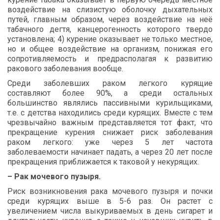
воздействие
на
слизистую
оболочку
дыхательных
путей
,
главным
образом
,
через
воздействие
на
неё
табачного
дегтя
,
канцерогенность
которого
твердо
установлена
; 4)
курение
оказывает
не
только
местное
,
но
и
общее
воздействие
на
организм
,
понижая
его
сопротивляемость
и
предрасполагая
к
развитию
ракового
заболевания
вообще
.
Среди
заболевших
раком
легкого
курящие
составляют
более
90%,
а
среди
остальных
большинство
являлись
пассивными
курильщиками
,
т
.
е
.
с
детства
находились
среди
курящих
.
Вместе
с
тем
чрезвычайно
важным
представляется
тот
факт
,
что
прекращение
курения
снижает
риск
заболевания
раком
легкого
:
уже
через
5
лет
частота
заболеваемости
начинает
падать
,
а
через
20
лет
после
прекращения
приближается
к
таковой
у
некурящих
.
–
Рак
мочевого
пузыря
.
Риск
возникновения
рака
мочевого
пузыря
и
почки
среди
курящих
выше
в
5-6
раз
.
Он
растет
с
увеличением
числа
выкуриваемых
в
день
сигарет
и