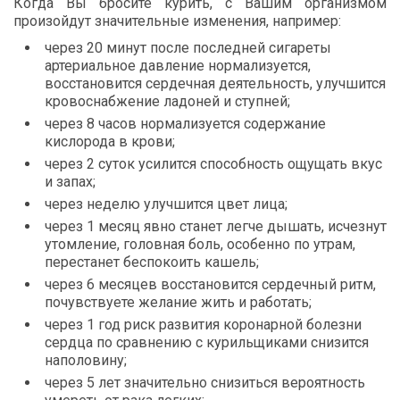
Когда
Вы
бросите
курить
,
с
Вашим
организмом
произойдут
значительные
изменения
,
например
:
через
20
минут
после
последней
сигареты
артериальное
давление
нормализуется
,
восстановится
сердечная
деятельность
,
улучшится
кровоснабжение
ладоней
и
ступней
;
через
8
часов
нормализуется
содержание
кислорода
в
крови
;
через
2
суток
усилится
способность
ощущать
вкус
и
запах
;
через
неделю
улучшится
цвет
лица
;
через
1
месяц
явно
станет
легче
дышать
,
исчезнут
утомление
,
головная
боль
,
особенно
по
утрам
,
перестанет
беспокоить
кашель
;
через
6
месяцев
восстановится
сердечный
ритм
,
почувствуете
желание
жить
и
работать
;
через
1
год
риск
развития
коронарной
болезни
сердца
по
сравнению
с
курильщиками
снизится
наполовину
;
через
5
лет
значительно
снизиться
вероятность