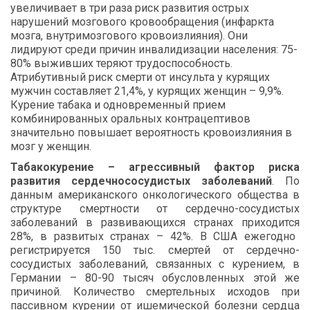
увеличивает
в
три
раза
риск
развития
острых
нарушений
мозгового
кровообращения
(
инфаркта
мозга
,
внутримозгового
кровоизлияния
).
Они
лидируют
среди
причин
инвалидизации
населения
: 75-
80%
выживших
теряют
трудоспособность
.
Атрибутивный
риск
смерти
от
инсульта
у
курящих
мужчин
составляет
21,4%,
у
курящих
женщин
–
9,9%.
Курение
табака
и
одновременный
прием
комбинированных
оральных
контрацептивов
значительно
повышает
вероятность
кровоизлияния
в
мозг
у
женщин
.
Табакокурение
–
агрессивный
фактор
риска
развития
сердечно
сосудистых
заболеваний
.
По
данным
американского
онкологического
общества
в
структуре
смертности
от
сердечно
-
сосудистых
заболеваний
в
развивающихся
странах
приходится
28%,
в
развитых
странах
–
42%.
В
США
ежегодно
регистрируется
150
тыс
.
смертей
от
сердечно
-
сосудистых
заболеваний
,
связанных
с
курением
,
в
Германии
–
80-90
тысяч
обусловленных
этой
же
причиной
.
Количество
смертельных
исходов
при
пассивном
курении
от
ишемической
болезни
сердца