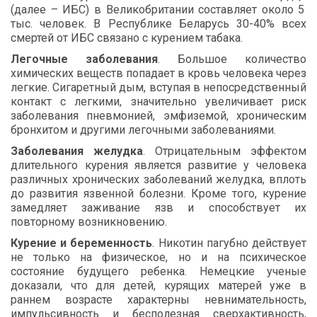
(
далее
–
ИБС
)
в
Великобритании
составляет
около
5
тыс
.
человек
.
В
Республике
Беларусь
30-40%
всех
смертей
от
ИБС
связано
с
курением
табака
.
Легочные
заболевания
.
Большое
количество
химических
веществ
попадает
в
кровь
человека
через
легкие
.
Сигаретный
дым
,
вступая
в
непосредственный
контакт
с
легкими
,
значительно
увеличивает
риск
заболевания
пневмонией
,
эмфиземой
,
хроническим
бронхитом
и
другими
легочными
заболеваниями
.
Заболевания
желудка
.
Отрицательным
эффектом
длительного
курения
является
развитие
у
человека
различных
хронических
заболеваний
желудка
,
вплоть
до
развития
язвенной
болезни
.
Кроме
того
,
курение
замедляет
заживание
язв
и
способствует
их
повторному
возникновению
.
Курение
и
беременность
.
Никотин
пагубно
действует
не
только
на
физическое
,
но
и
на
психическое
состояние
будущего
ребенка
.
Немецкие
ученые
доказали
,
что
для
детей
,
курящих
матерей
уже
в
раннем
возрасте
характерны
невнимательность
,
импульсивность
и
бесполезная
сверхактивность
,