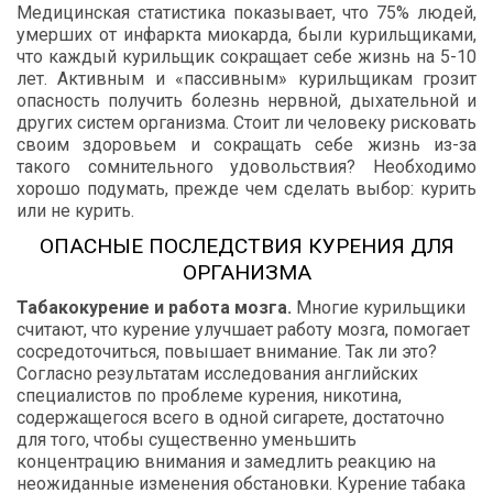
Медицинская
статистика
показывает
,
что
75%
людей
,
умерших
от
инфаркта
миокарда
,
были
курильщиками
,
что
каждый
курильщик
сокращает
себе
жизнь
на
5-10
лет
.
Активным
и
«
пассивным
»
курильщикам
грозит
опасность
получить
болезнь
нервной
,
дыхательной
и
других
систем
организма
.
Стоит
ли
человеку
рисковать
своим
здоровьем
и
сокращать
себе
жизнь
из
-
за
такого
сомнительного
удовольствия
?
Необходимо
хорошо
подумать
,
прежде
чем
сделать
выбор
:
курить
или
не
курить
.
ОПАСНЫЕ
ПОСЛЕДСТВИЯ
КУРЕНИЯ
ДЛЯ
ОРГАНИЗМА
Табакокурение
и
работа
мозга
.
Многие
курильщики
считают
,
что
курение
улучшает
работу
мозга
,
помогает
сосредоточиться
,
повышает
внимание
.
Так
ли
это
?
Согласно
результатам
исследования
английских
специалистов
по
проблеме
курения
,
никотина
,
содержащегося
всего
в
одной
сигарете
,
достаточно
для
того
,
чтобы
существенно
уменьшить
концентрацию
внимания
и
замедлить
реакцию
на
неожиданные
изменения
обстановки
.
Курение
табака