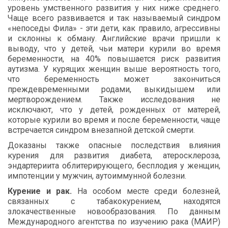
уровень
умственного
развития
у
них
ниже
среднего
.
Чаще
всего
развивается
и
так
называемый
синдром
«
непоседы
Фила
»
-
эти
дети
,
как
правило
,
агрессивны
и
склонны
к
обману
.
Английские
врачи
пришли
к
выводу
,
что
у
детей
,
чьи
матери
курили
во
время
беременности
,
на
40%
повышается
риск
развития
аутизма
.
У
курящих
женщин
выше
вероятность
того
,
что
беременность
может
закончиться
преждевременными
родами
,
выкидышем
или
мертворождением
.
Также
исследования
не
исключают
,
что
у
детей
,
рожденных
от
матерей
,
которые
курили
во
время
и
после
беременности
,
чаще
встречается
синдром
внезапной
детской
смерти
.
Доказаны
также
опасные
последствия
влияния
курения
для
развития
диабета
,
атеросклероза
,
эндартериита
облитерирующего
,
бесплодия
у
женщин
,
импотенции
у
мужчин
,
аутоиммунной
болезни
.
Курение
и
рак
.
На
особом
месте
среди
болезней
,
связанных
с
табакокурением
,
находятся
злокачественные
новообразования
.
По
данным
Международного
агентства
по
изучению
рака
(
МАИР
)