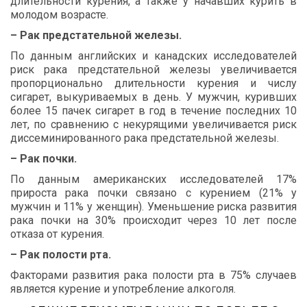
длительности
курения
,
а
также
у
начавших
курить
в
молодом
возрасте
.
–
Рак
предстательной
железы
.
По
данным
английских
и
канадских
исследователей
риск
рака
предстательной
железы
увеличивается
пропорционально
длительности
курения
и
числу
сигарет
,
выкуриваемых
в
день
.
У
мужчин
,
куривших
более
15
пачек
сигарет
в
год
в
течение
последних
10
лет
,
по
сравнению
с
некурящими
увеличивается
риск
диссеминированного
рака
предстательной
железы
.
–
Рак
почки
.
По
данным
американских
исследователей
17%
прироста
рака
почки
связано
с
курением
(21%
у
мужчин
и
11%
у
женщин
).
Уменьшение
риска
развития
рака
почки
на
30%
происходит
через
10
лет
после
отказа
от
курения
.
–
Рак
полости
рта
.
Факторами
развития
рака
полости
рта
в
75%
случаев
является
курение
и
употребление
алкоголя
.