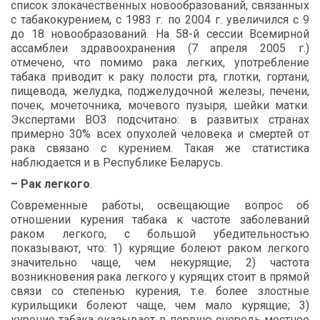
список
злокачественных
новообразований
,
связанных
с
табакокурением
,
с
1983
г
.
по
2004
г
.
увеличился
с
9
до
18
новообразований
.
На
58-
й
сессии
Всемирной
ассамблеи
здравоохранения
(7
апреля
2005
г
.)
отмечено
,
что
помимо
рака
легких
,
употребление
табака
приводит
к
раку
полости
рта
,
глотки
,
гортани
,
пищевода
,
желудка
,
поджелудочной
железы
,
печени
,
почек
,
мочеточника
,
мочевого
пузыря
,
шейки
матки
.
Экспертами
ВОЗ
подсчитано
:
в
развитых
странах
примерно
30%
всех
опухолей
человека
и
смертей
от
рака
связано
с
курением
.
Такая
же
статистика
наблюдается
и
в
Республике
Беларусь
.
–
Рак
легкого
.
Современные
работы
,
освещающие
вопрос
об
отношении
курения
табака
к
частоте
заболеваний
раком
легкого
,
с
большой
убедительностью
показывают
,
что
: 1)
курящие
болеют
раком
легкого
значительно
чаще
,
чем
некурящие
; 2)
частота
возникновения
рака
легкого
у
курящих
стоит
в
прямой
связи
со
степенью
курения
,
т
.
е
.
более
злостные
курильщики
болеют
чаще
,
чем
мало
курящие
; 3)
курение
табака
оказывает
в
первую
очередь
местное