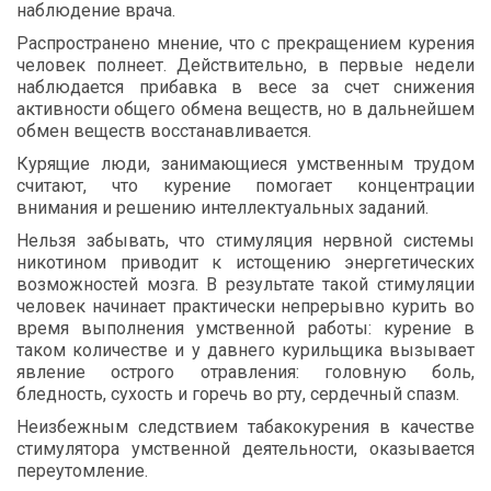
наблюдение
врача
.
Распространено
мнение
,
что
с
прекращением
курения
человек
полнеет
.
Действительно
,
в
первые
недели
наблюдается
прибавка
в
весе
за
счет
снижения
активности
общего
обмена
веществ
,
но
в
дальнейшем
обмен
веществ
восстанавливается
.
Курящие
люди
,
занимающиеся
умственным
трудом
считают
,
что
курение
помогает
концентрации
внимания
и
решению
интеллектуальных
заданий
.
Нельзя
забывать
,
что
стимуляция
нервной
системы
никотином
приводит
к
истощению
энергетических
возможностей
мозга
.
В
результате
такой
стимуляции
человек
начинает
практически
непрерывно
курить
во
время
выполнения
умственной
работы
:
курение
в
таком
количестве
и
у
давнего
курильщика
вызывает
явление
острого
отравления
:
головную
боль
,
бледность
,
сухость
и
горечь
во
рту
,
сердечный
спазм
.
Неизбежным
следствием
табакокурения
в
качестве
стимулятора
умственной
деятельности
,
оказывается
переутомление
.