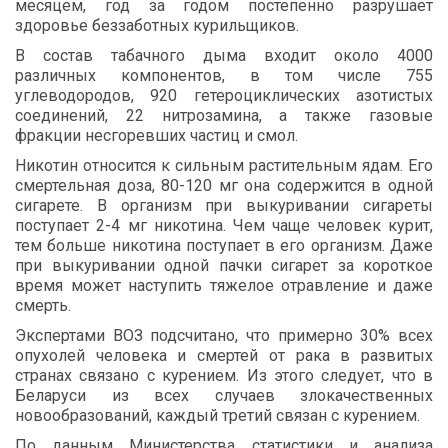
месяцем
,
год
за
годом
постепенно
разрушает
здоровье
беззаботных
курильщиков
.
В
состав
табачного
дыма
входит
около
4000
различных
компонентов
,
в
том
числе
755
углеводородов
, 920
гетероциклических
азотистых
соединений
, 22
нитрозамина
,
а
также
газовые
фракции
несгоревших
частиц
и
смол
.
Никотин
относится
к
сильным
растительным
ядам
.
Его
смертельная
доза
, 80-120
мг
она
содержится
в
одной
сигарете
.
В
организм
при
выкуривании
сигареты
поступает
2-4
мг
никотина
.
Чем
чаще
человек
курит
,
тем
больше
никотина
поступает
в
его
организм
.
Даже
при
выкуривании
одной
пачки
сигарет
за
короткое
время
может
наступить
тяжелое
отравление
и
даже
смерть
.
Экспертами
ВОЗ
подсчитано
,
что
примерно
30%
всех
опухолей
человека
и
смертей
от
рака
в
развитых
странах
связано
с
курением
.
Из
этого
следует
,
что
в
Беларуси
из
всех
случаев
злокачественных
новообразований
,
каждый
третий
связан
с
курением
.
По
данным
Министерства
статистики
и
анализа