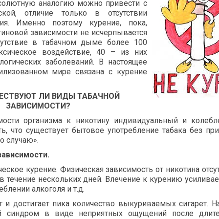
бсолютную аналогию можно привести с
ской, отличие только в отсутствии
ия. Именно поэтому курение, пока,
тиновой зависимости не исчерпывается
сутствие в табачном дыме более 100
ксическое воздействие, 40 – из них
логических заболеваний. В настоящее
вилизованном мире связана с курение
ЩЕСТВУЮТ ЛИ ВИДЫ ТАБАЧНОЙ
ЗАВИСИМОСТИ?
ости организма к никотину индивидуальный и колебле
ть, что существует бытовое употребление табака без пр
о случаю».
зависимости.
еское курение. Физическая зависимость от никотина отсут
 течение нескольких дней. Влечение к курению усиливае
блении алкоголя и т.д.
ет и достигает пика количество выкуриваемых сигарет. Н
й синдром в виде неприятных ощущений после длите