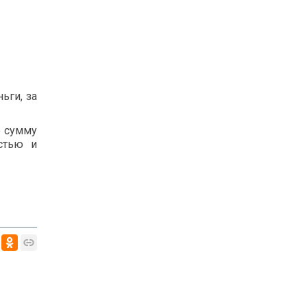
ьги, за
ю сумму
стью и