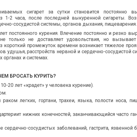
риваемых сигарет за сутки становится постоянно вы
з 1-2 часа, после последней выкуренной сигареты. Во
ечно-сосудистой системы, органов дыхания, пищеварения.
 лет постоянного курения. Влечение постоянно и резко вы
 не только не доставляет удовольствия, но вызывает
ез короткий промежуток времени возникает тяжелое про
ов удушья, расстройств нервной и сердечно-сосудистой с
 органах и системах.
ЧЕМ БРОСАТЬ КУРИТЬ?
0-20 лет «крадет» у человека курение).
ом.
раком легких, гортани, трахеи, языка, полости носа, пи
артериит нижних конечностей, заканчивающийся часто га
е сердечно-сосудистых заболеваний, гастрита, язвенной 