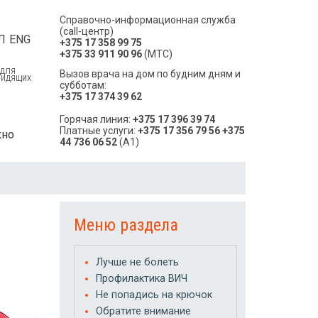
Справочно-информационная служба
(call-центр)
Л
ENG
+375 17 358 99 75
+375 33 911 90 96
(МТС)
 ДЛЯ
Вызов врача на дом по будним дням и
ВИДЯЩИХ
субботам:
+375 17 374 39 62
Горячая линия:
+375 17 396 39 74
Платные услуги:
+375 17 356 79 56
+375
кно
44 736 06 52
(A1)
Меню раздела
Лучше не болеть
Профилактика ВИЧ
Не попадись на крючок
Обратите внимание