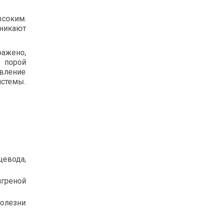
соким.
зникают
ражено,
 порой
явление
истемы.
щевода,
нгреной
болезни