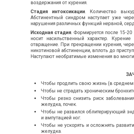
воздержания от курения.
Стадия интоксикации
. Количество выку
Абстинентный синдром наступает уже чере
нарушения различных функций нервной, серд
Исходная стадия
. Формируется после 15-20
носит насильственный характер. Курение
отвращение. При прекращении курения, чер
никотиновой абстиненции, вплоть до приступ
Наступают необратимые изменения во многих
ЗА
Чтобы продлить свою жизнь (в среднем 1
Чтобы не страдать хроническим бронхит
Чтобы резко снизить риск заболевания 
желудка, почек.
Чтобы не развился облитерирующий энд
и ампутацией ног.
Чтобы не ускорять и осложнять развити
желудка.