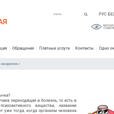
РУС
БЕ
АЯ
ВЕРСИЯ
СЛАБО
ция
Обращения
Платные услуги
Контакты
Одно о
ь на крючок
/
вычка?
чаев переходящая в болезнь, то есть в
психоактивного вещества, название
ет уже тогда, когда организм человека