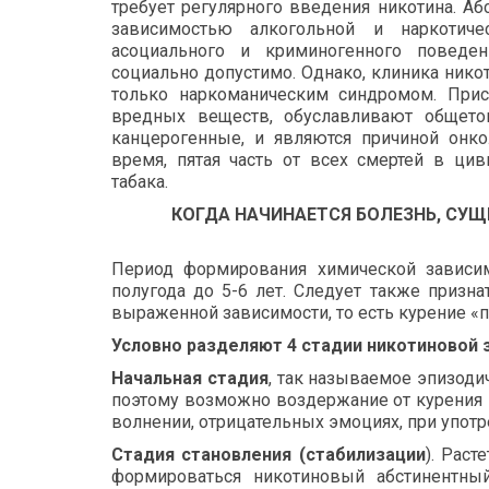
требует регулярного введения никотина. А
зависимостью алкогольной и наркотиче
асоциального и криминогенного поведен
социально допустимо. Однако, клиника нико
только наркоманическим синдромом. При
вредных веществ, обуславливают общето
канцерогенные, и являются причиной онко
время, пятая часть от всех смертей в ци
табака.
КОГДА НАЧИНАЕТСЯ БОЛЕЗНЬ, СУ
Период формирования химической зависим
полугода до 5-6 лет. Следует также призна
выраженной зависимости, то есть курение «п
Условно разделяют 4 стадии никотиновой 
Начальная стадия
, так называемое эпизодич
поэтому возможно воздержание от курения в
волнении, отрицательных эмоциях, при употре
Стадия становления (стабилизации
). Раст
формироваться никотиновый абстинентны