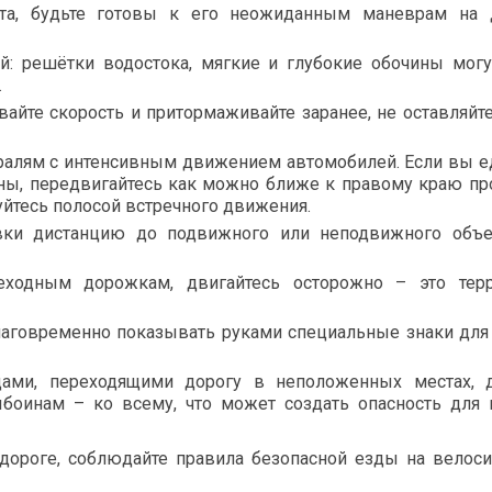
та, будьте готовы к его неожиданным маневрам на д
й: решётки водостока, мягкие и глубокие обочины могу
.
айте скорость и притормаживайте заранее, не оставляйте
тралям с интенсивным движением автомобилей. Если вы е
ьны, передвигайтесь как можно ближе к правому краю п
зуйтесь полосой встречного движения.
вки дистанцию до подвижного или неподвижного объе
ходным дорожкам, двигайтесь осторожно – это терр
лаговременно показывать руками специальные знаки для
ами, переходящими дорогу в неположенных местах, д
боинам – ко всему, что может создать опасность для 
ороге, соблюдайте правила безопасной езды на велос