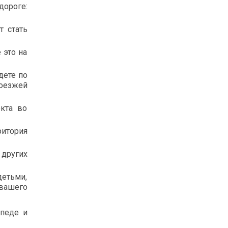
ороге:
т стать
 это на
дете по
роезжей
кта во
итория
 других
етьми,
вашего
ипеде и