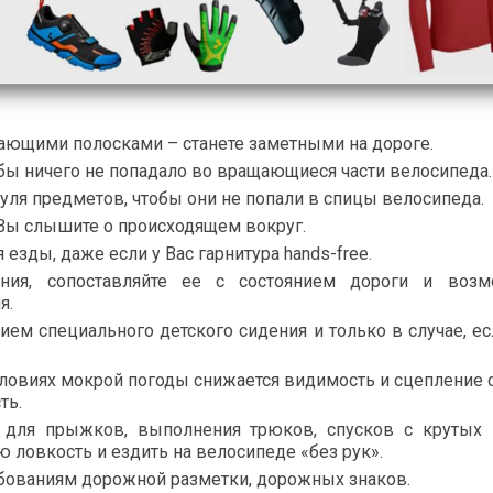
ающими полосками – станете заметными на дороге.
бы ничего не попадало во вращающиеся части велосипеда.
уля предметов, чтобы они не попали в спицы велосипеда.
 Вы слышите о происходящем вокруг.
езды, даже если у Вас гарнитура hands-free.
ения, сопоставляйте ее с состоянием дороги и воз
я.
ием специального детского сидения и только в случае, е
условиях мокрой погоды снижается видимость и сцепление 
ть.
 для прыжков, выполнения трюков, спусков с крутых г
ю ловкость и ездить на велосипеде «без рук».
ебованиям дорожной разметки, дорожных знаков.