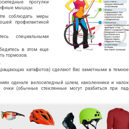
сипедные прогулки
льефные мышцы.
йте соблюдать меры
рошей профилактикой
тесь специальными
бедитесь в этом еще
ть тормозов.
.
вращающих катафотов) сделают Вас заметными в темно
иях оденьте велосипедный шлем, наколенники и налок
 очки (обычные стеклянные могут разбиться при пад