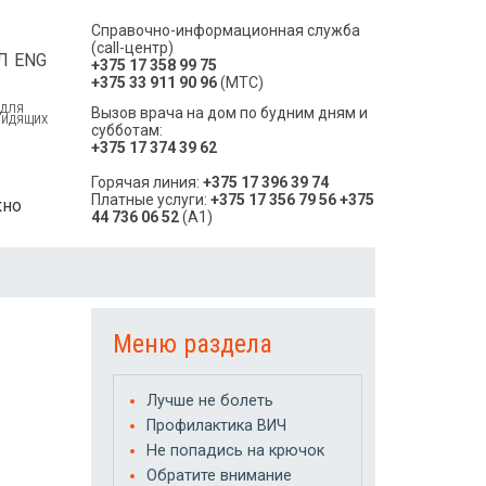
Справочно-информационная служба
(call-центр)
Л
ENG
+375 17 358 99 75
+375 33 911 90 96
(МТС)
 ДЛЯ
Вызов врача на дом по будним дням и
ВИДЯЩИХ
субботам:
+375 17 374 39 62
Горячая линия:
+375 17 396 39 74
Платные услуги:
+375 17 356 79 56
+375
кно
44 736 06 52
(A1)
Меню раздела
Лучше не болеть
Профилактика ВИЧ
Не попадись на крючок
Обратите внимание