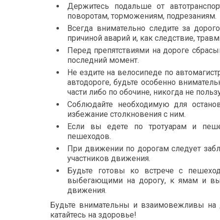
Держитесь подальше от автотранспор
поворотам, торможениям, подрезаниям.
Всегда внимательно следите за дорого
причиной аварий и, как следствие, травм
Перед препятствиями на дороге сбрасыв
последний момент.
Не ездите на велосипеде по автомагис
автодороге, будьте особенно внимател
части либо по обочине, никогда не поль
Соблюдайте необходимую для остано
избежание столкновения с ним.
Если вы едете по тротуарам и пеше
пешеходов.
При движении по дорогам следует заб
участников движения.
Будьте готовы ко встрече с пешеход
выбегающими на дорогу, к ямам и вы
движения.
Будьте внимательны и взаимовежливы на д
катайтесь на здоровье!