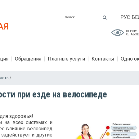
РУС
БЕ
АЯ
ВЕРСИЯ
СЛАБО
ция
Обращения
Платные услуги
Контакты
Одно о
олеть
/
сти при езде на велосипеде
 для здоровья!
и на всех системах и
ее влияние велосипед
задействует и другие