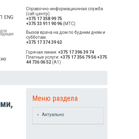
Справочно-информационная служба
(call-центр)
Л
ENG
+375 17 358 99 75
+375 33 911 90 96
(МТС)
 ДЛЯ
Вызов врача на дом по будним дням и
ВИДЯЩИХ
субботам:
+375 17 374 39 62
Горячая линия:
+375 17 396 39 74
Платные услуги:
+375 17 356 79 56
+375
кно
44 736 06 52
(A1)
Меню раздела
ами,
Актуально