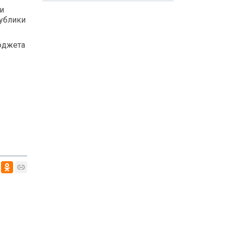
и
публики
юджета