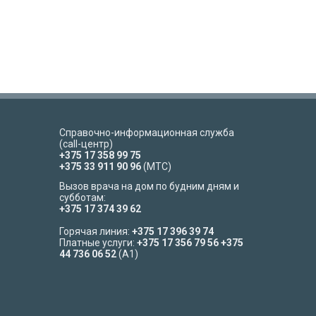
Справочно-информационная служба
(call-центр)
+375 17 358 99 75
+375 33 911 90 96
(МТС)
Вызов врача на дом по будним дням и
субботам:
+375 17 374 39 62
Горячая линия:
+375 17 396 39 74
Платные услуги:
+375 17 356 79 56
+375
44 736 06 52
(A1)