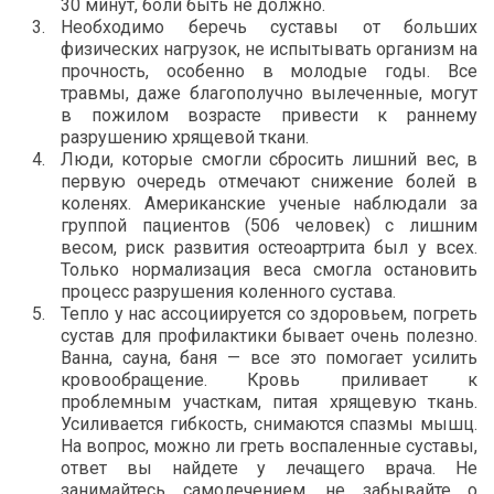
30 минут, боли быть не должно.
Необходимо беречь суставы от больших
физических нагрузок, не испытывать организм на
прочность, особенно в молодые годы. Все
травмы, даже благополучно вылеченные, могут
в пожилом возрасте привести к раннему
разрушению хрящевой ткани.
Люди, которые смогли сбросить лишний вес, в
первую очередь отмечают снижение болей в
коленях. Американские ученые наблюдали за
группой пациентов (506 человек) с лишним
весом, риск развития остеоартрита был у всех.
Только нормализация веса смогла остановить
процесс разрушения коленного сустава.
Тепло у нас ассоциируется со здоровьем, погреть
сустав для профилактики бывает очень полезно.
Ванна, сауна, баня — все это помогает усилить
кровообращение. Кровь приливает к
проблемным участкам, питая хрящевую ткань.
Усиливается гибкость, снимаются спазмы мышц.
На вопрос, можно ли греть воспаленные суставы,
ответ вы найдете у лечащего врача. Не
занимайтесь самолечением, не забывайте о