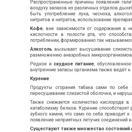
Распространенные причины появления гал
воздуху запахов из различных отделов дыха
быть употребление лука, чеснока, алкогол
нитритов и нитратов, использование препара
Кофе
, вне зависимости от содержания в н
кислотности в полости рта, что способс
потреблении, формированию так называемог
Алкоголь
вызывает высушивание слизистых
размножению анаэробных микроорганизмов
Редкое и
скудное питание
, обусловленное
внутренние запасы организма также ведёт к 
Курение
Продукты сгорания табака сами по себе 
пересушивание слизистой оболочки, и наруш
Также снижается количество кислорода в п
катаболизму белков. Курение способствует
зубного камня, что само по себе приводит
появление неприятных летучих соединений к
Существуют также множество состояний и