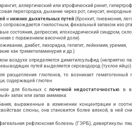
арингит, аллергический или атрофический ринит, гипертро
овая перегородка, дыхание через рот, синусит, инородные 
ей
и
нижних дыхательных путей
(бронхит, пневмония, ле
сто сопровождается гнилостным, фекальный запахом изо рта
вые состояния, депрессия, ипохондрический синдром, скл
анная с поражением височной доли).
оживание, диабет, лихорадка, гепатит, лейкемия, уремия,
акие как триметиламинурия и др.).
ом воздухе определяется диметилсульфид (неприятно п
лчевыводящих путей выделяется сероводород (тухлое яйцо).
я расщепления глютенов, то возникает гематогенный г
щи, содержащей глютен.
ерное для больных с
почечной недостаточностью
: в в
й» запах или запах аммиака.
ания, выраженные в изменении концентрации и соотн
войствах слюны, она становится более вязкой, в ней сн
зофагеальная рефлюксная болезнь (ГЭРБ), дивертикулы пи