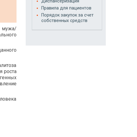
Диспансеризация
Правила для пациентов
Порядок закупок за счет
собственных средств
ю мужа/
ального
данного
литоза
я роста
огенных
явление
еловека