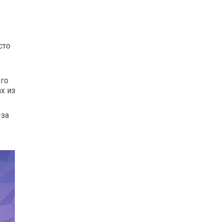
сто
го
х из
-за