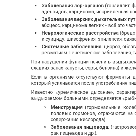
Заболевания
лор-органов
(тонзиллит, ф
аденоидов, карцинома, искривленная нос
Заболевания верхних дыхательных пут
абсцесс, карцинома легких - всё это ча
Неврологические
расстройства
(бредо
к суициду, шизофрения, эпилепсия, связ
Системные заболевания:
цирроз, обезв
ревматизм. Генетические заболевания, т
При нарушении функции печени в выдыхаем
сладких запах капусты, серы, бензина) и же
Если в организме отсутствуют ферменты дл
который усиливается после употребления пи
Известно «уремическое дыхание», характ
выдыхаемом больными, определяется «рыбны
Менструация
(гормональные колеб
половых гормонов, отражаются на с
содержание кислорода).
Заболевания пищевода
: (гастроэ
рак пищевода и др.).