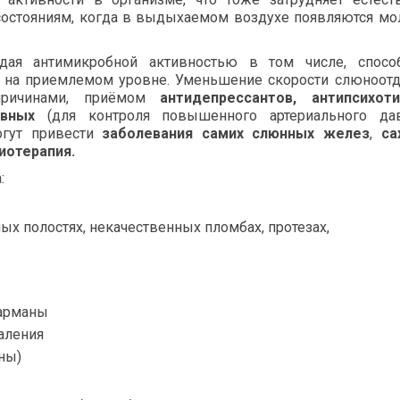
состояниям, когда в выдыхаемом воздухе появляются м
дая антимикробной активностью в том числе, способ
 на приемлемом уровне. Уменьшение скорости слюноотд
причинами, приёмом
антидепрессантов, антипсихоти
ивных
(для контроля повышенного артериального дав
огут привести
заболевания самих слюнных желез
,
са
иотерапия.
:
ных полостях, некачественных пломбах, протезах,
карманы
аления
ны)