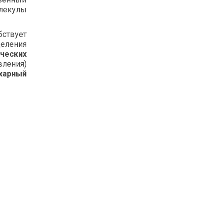
олекулы
ствует
еления
ческих
ления)
харный