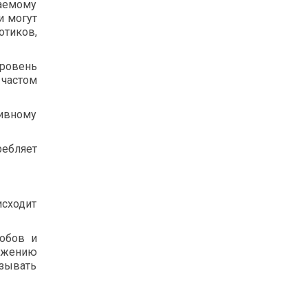
аемому
и могут
отиков,
уровень
частом
ивному
ребляет
сходит
робов и
ложению
ызывать