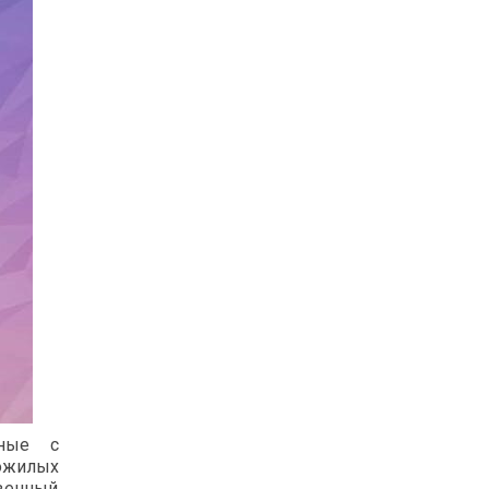
нные с
пожилых
венный