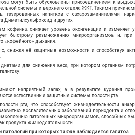
итоза могут быть обусловлены присоединением к выдых
тельной системы и верхнего отдела ЖКТ. Такими причинам
ь, газированных напитков с сахарозаменителями, нарк
та Диметилсульфоксид и других.
ем кофеина, снижает уровень оксигенации и изменяет 
твует быстрому размножению микроорганизмов и, при 
о «кофейного» дыхания.
, снижая её защитные возможности и способствуя акт
.
 диетами для снижения веса, при котором организм пот
галитозу.
имеют неприятный запах, а в результате курения прои
аются естественные защитные системы полости рта.
олости рта, что способствует жизнедеятельности анаэ
 развитию воспалительных заболеваний периодонта и от
 к накоплению патогенных микроорганизмов, способных в
ак продукта жизнедеятельности.
 патологий при которых также наблюдается галитоз