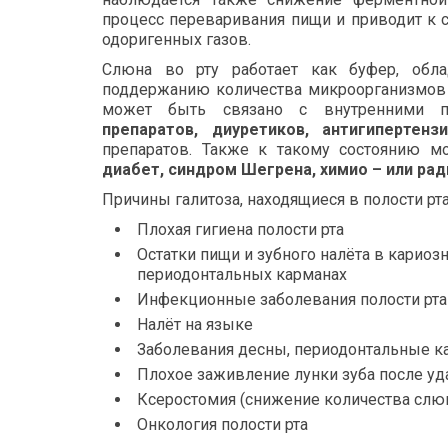
процесс переваривания пищи и приводит к 
одоригенных газов.
Слюна во рту работает как буфер, обла
поддержанию количества микроорганизмов
может быть связано с внутренними 
препаратов, диуретиков, антигипертенз
препаратов. Также к такому состоянию м
диабет, синдром Шегрена, химио – или рад
Причины галитоза, находящиеся в полости рта
Плохая гигиена полости рта
Остатки пищи и зубного налёта в кариоз
периодонтальных карманах
Инфекционные заболевания полости рта
Налёт на языке
Заболевания десны, периодонтальные 
Плохое заживление лунки зуба после уд
Ксеростомия (снижение количества слю
Онкология полости рта