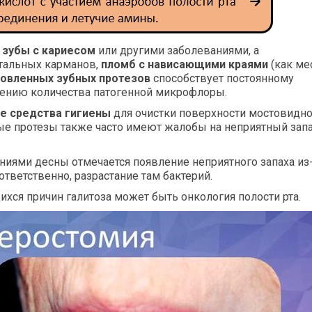
,
зубы с кариесом
или другими заболеваниями, а
нтальных карманов,
пломб с нависающими краями
(как ме
товленных зубных протезов
способствует постоянному
чению количества патогенной микрофлоры.
е средства гигиены
для очистки поверхности мостовидно
е протезы также часто имеют жалобы на неприятный запа
ниями десны отмечается появление неприятного запаха из
оответственно, разрастание там бактерий.
ихся причин галитоза может быть онкология полости рта.