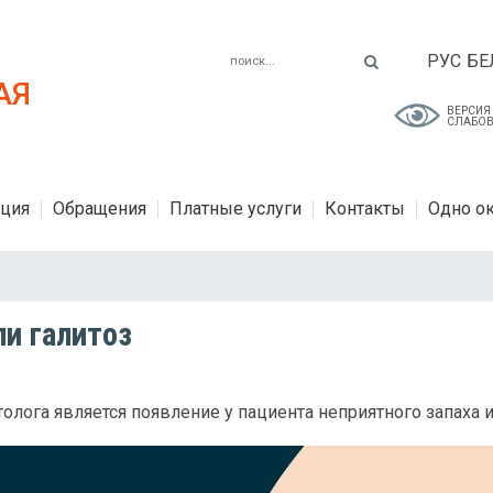
РУС
БЕ
АЯ
ВЕРСИЯ
СЛАБО
ция
Обращения
Платные услуги
Контакты
Одно о
ли галитоз
олога является появление у пациента неприятного запаха и