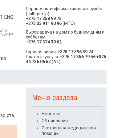
Справочно-информационная служба
(call-центр)
Л
ENG
+375 17 358 99 75
+375 33 911 90 96
(МТС)
 ДЛЯ
Вызов врача на дом по будним дням и
ВИДЯЩИХ
субботам:
+375 17 374 39 62
Горячая линия:
+375 17 396 39 74
Платные услуги:
+375 17 356 79 56
+375
кно
44 736 06 52
(A1)
Меню раздела
Новости
зо рта,
Объявления
Экстренная медицинская
помощь