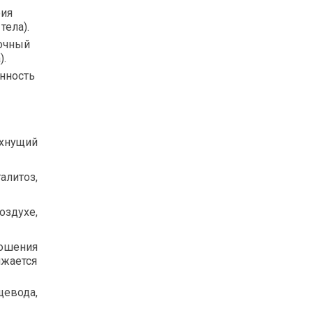
фия
тела).
гочный
).
онность
ахнущий
алитоз,
оздухе,
ошения
ижается
щевода,