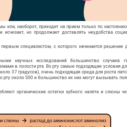
мы или, наоборот, приходит на прием только по настояни
 исчезает, но продолжает доставлять неудобства соци
первым специалистом, с которого начинается решение 
нными научных исследований большинство случаев га
мами в полости рта. Во рту самые подходящие условия дл
(около 37 градусов), очень подходящая среда для роста пат
о рту около 500 и большинство их них могут вызывать по
ребляют органические остатки зубного налёта и слюны ч