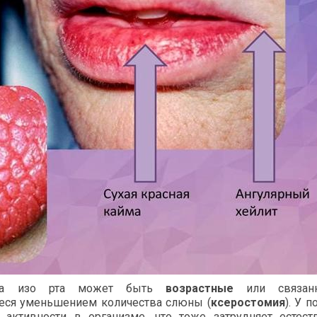
паха изо рта может быть
возрастные
или связа
еся уменьшением количества слюны (
ксеростомия
). У 
активности в организме, что тоже затрудняет естест